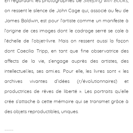
En regardant les photographies de
Sleeping with Books
,
on ressent le silence de John Cage qui, associé au feu de
James Baldwin, est pour l’artiste comme un manifeste à
l’origine de ces images dont le cadrage serré se cale à
l’échelle de l’objet-livre. Mais on ressent aussi la façon
dont Caecilia Tripp, en tant que fine observatrice des
affects de la vie, s’engage auprès des artistes, des
intellectuel.les, ses ami.es. Pour elle, les livres sont « les
archives vivantes d’idées (r/évolutionnaires) et
productrices de rêves de liberté ». Les portraits qu’elle
crée s’attache à cette mémoire qui se transmet grâce à
des objets reproductibles, uniques.
¨¨¨¨¨