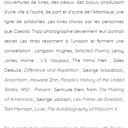
couvertures de livres, des peaux, des bijoux, produisant
d’une ville à l’autre, de part et d’autre de l’Atlantique, une
ligne de solidarités. Les livres choisis par les personnes
que Caecilia Tripp photographie deviennent leur portrait
secret. Les titres résonnent à l’unisson et forment une
constellation : Langston Hughes,
Selected Poems
, Leroy
Jones, Home ; V.S. Naupaul, The Mimic Men ; Gilles
Deleuze,
Difference and Repetition
; George Woodcock,
Anarchism
; Howard Zinn,
People’s History of the United
States
,
1492 - Present
; Gertrude Stein, from
The Making
of Americans
; George Jackson,
Les Frères de Soledad
;
Toni Morrison,
Love ;The Autobiography of Malcolm X.